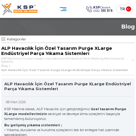
×
×
KSP
Destek
TR
0332
351 31 11
0332 351 31 11
Blog
Müşteri Hizmetleri
KATEGORİLER
» Standart Endüstriyel Parça Yıkama Makineleri
Sosyal
Medya
KSP Machine
Konum
Kategoriler
KSP MACHINE
» Özel Tasarım Endüstriyel Parça Yıkama Makineleri
ALP Havacılık İçin Özel Tasarım Purge XLarge
» Solventli Endüstriyel Parça Yıkama Makineleri
Endüstriyel Parça Yıkama Sistemleri
Ürünler
Kurumsal
» Endüstriyel Kumlama Makineleri
KSP Machine is Turkey's leader manufacturer of Industrial Parts Washing Machines and
Systems.
Çözümler
Sektörler
» Diğer Makine ve Ekipmanlar
Blog
ALP Havacılık İçin Özel Tasarım Purge XLarge Endüstriyel Parça Yıkama Sistemleri
Medya Merkezi
İletişim
» Tüm Ürünler
ALP Havacılık İçin Özel Tasarım Purge XLarge Endüstriyel
Endüstriyel temizlikte güven,
teknoloji ve sürdürülebilirlik.
Parça Yıkama Sistemleri
ÜRÜN GRUPLARIMIZ
SINCE
08 Mart 2026
» Standart Endüstriyel Parça Yıkama Makineleri
KSP Makine olarak, ALP Havacılık için geliştirdiğimiz
The quality is our
özel tasarım Purge
Sine qua non
XLarge modellerimizin
sevkiyat ve devreye alma süreçlerini başarıyla
principle
tamamlamış bulunuyoruz.
» Özel Tasarım Endüstriyel Parça Yıkama Makineleri
Bu gelişmiş yıkama sistemleri ;
-
Yıkama, durulama ve kurutma süreçlerini tek bir entegre hat üzerinde
gerçekleştiren,