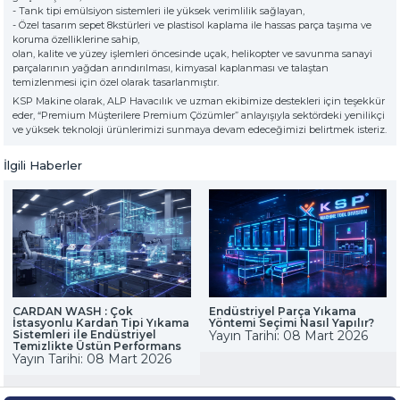
» Hakkımızda
KSP MACHINE
» Solventli Endüstriyel Parça Yıkama Makineleri
- Tank tipi emülsiyon sistemleri ile yüksek verimlilik sağlayan,
TOOL DIVISION
- Özel tasarım sepet 8kstürleri ve plastisol kaplama ile hassas parça taşıma ve
» Yüksek Kalite
koruma özelliklerine sahip,
» Hassas Temizlik
olan, kalite ve yüzey işlemleri öncesinde uçak, helikopter ve savunma sanayi
» Endüstriyel Kumlama Makineleri
» Çözüm Ortağı
parçalarının yağdan arındırılması, kimyasal kaplanması ve talaştan
temizlenmesi için özel olarak tasarlanmıştır.
» Değerlerimiz
KSP Makine olarak, ALP Havacılık ve uzman ekibimize destekleri için teşekkür
» Kurumsal
» Diğer Makine ve Ekipmanlar
eder, “Premium Müşterilere Premium Çözümler” anlayışıyla sektördeki yenilikçi
» Çözümler
ve yüksek teknoloji ürünlerimizi sunmaya devam edeceğimizi belirtmek isteriz.
» Sektörler
Tüm hakkı saklıdır. Sitemizde kullanılan tüm içerik ve görseller
KSP Machine'a ait olup izinsiz kullanımı hukuki yaptırıma tabidir.
» Medya Merkezi
İlgili Haberler
» Referanslar
» 3D Design
» Üretim
» Kariyer
» İletişim
CARDAN WASH : Çok
Endüstriyel Parça Yıkama
özel müşteriler için, nitelikli çözümler
İstasyonlu Kardan Tipi Yıkama
Yöntemi Seçimi Nasıl Yapılır?
premium solitions for premium
Sistemleri ile Endüstriyel
Yayın Tarihi: 08 Mart 2026
Temizlikte Üstün Performans
customers
Yayın Tarihi: 08 Mart 2026