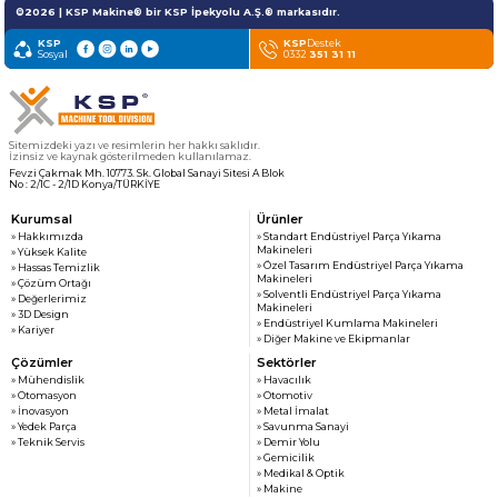
» Haber & Fuar
KSP MACHINE
©2026 | KSP Makine® bir KSP İpekyolu A.Ş.® markasıdır.
» Katalog & Belgeler
MEDYA
KSP
KSP
Destek
Sosyal
0332
351 31 11
» Foto Galeri
» Video Galeri
Sitemizdeki yazı ve resimlerin her hakkı saklıdır.
İzinsiz ve kaynak gösterilmeden kullanılamaz.
Fevzi Çakmak Mh. 10773. Sk. Global Sanayi Sitesi A Blok
No : 2/1C - 2/1D Konya/TÜRKİYE
Kurumsal
Ürünler
» Hakkımızda
» Standart Endüstriyel Parça Yıkama
Makineleri
» Yüksek Kalite
» Özel Tasarım Endüstriyel Parça Yıkama
» Hassas Temizlik
Makineleri
» Çözüm Ortağı
» Solventli Endüstriyel Parça Yıkama
» Değerlerimiz
Makineleri
» 3D Design
» Endüstriyel Kumlama Makineleri
» Kariyer
» Diğer Makine ve Ekipmanlar
Çözümler
Sektörler
» Mühendislik
» Havacılık
» Otomasyon
» Otomotiv
» İnovasyon
» Metal İmalat
» Yedek Parça
» Savunma Sanayi
» Teknik Servis
» Demir Yolu
» Gemicilik
» Medikal & Optik
» Makine