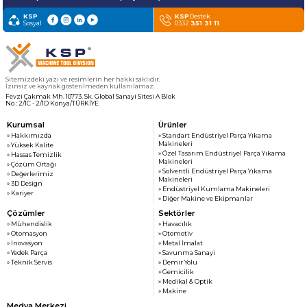
» Haber & Fuar
KSP MACHINE
KSP
KSP
Destek
» Katalog & Belgeler
Sosyal
0332
351 31 11
MEDYA
» Foto Galeri
» Video Galeri
Sitemizdeki yazı ve resimlerin her hakkı saklıdır.
İzinsiz ve kaynak gösterilmeden kullanılamaz.
Fevzi Çakmak Mh. 10773. Sk. Global Sanayi Sitesi A Blok
No : 2/1C - 2/1D Konya/TÜRKİYE
Kurumsal
Ürünler
» Hakkımızda
» Standart Endüstriyel Parça Yıkama
Makineleri
» Yüksek Kalite
» Özel Tasarım Endüstriyel Parça Yıkama
» Hassas Temizlik
Makineleri
» Çözüm Ortağı
» Solventli Endüstriyel Parça Yıkama
» Değerlerimiz
Makineleri
» 3D Design
» Endüstriyel Kumlama Makineleri
» Kariyer
» Diğer Makine ve Ekipmanlar
Çözümler
Sektörler
» Mühendislik
» Havacılık
» Otomasyon
» Otomotiv
» İnovasyon
» Metal İmalat
» Yedek Parça
» Savunma Sanayi
» Teknik Servis
» Demir Yolu
» Gemicilik
» Medikal & Optik
» Makine
Medya Merkezi