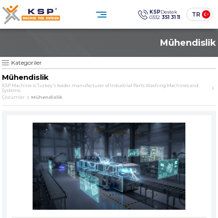
×
×
KSP
Destek
TR
0332
351 31 11
0332 351 31 11
Mühendislik
Müşteri Hizmetleri
KATEGORİLER
» Standart Endüstriyel Parça Yıkama Makineleri
Sosyal
Medya
KSP Machine
Konum
Kategoriler
KSP MACHINE
» Özel Tasarım Endüstriyel Parça Yıkama Makineleri
Mühendislik
» Solventli Endüstriyel Parça Yıkama Makineleri
KSP Machine is Turkey's leader manufacturer of Industrial Parts Washing Machines and
Systems.
Ürünler
Kurumsal
» Endüstriyel Kumlama Makineleri
Çözümler
Mühendislik
Çözümler
Sektörler
» Diğer Makine ve Ekipmanlar
Medya Merkezi
İletişim
» Tüm Ürünler
Endüstriyel temizlikte güven,
teknoloji ve sürdürülebilirlik.
ÜRÜN GRUPLARIMIZ
SINCE
» Standart Endüstriyel Parça Yıkama Makineleri
The quality is our
Sine qua non
principle
» Özel Tasarım Endüstriyel Parça Yıkama Makineleri