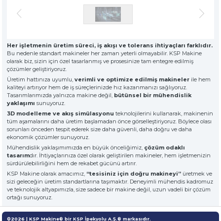
» Hakkımızda
KSP MACHINE
» Solventli Endüstriyel Parça Yıkama Makineleri
TOOL DIVISION
» Yüksek Kalite
» Hassas Temizlik
» Endüstriyel Kumlama Makineleri
» Çözüm Ortağı
Her işletmenin üretim süreci, iş akışı ve tolerans ihtiyaçları farklıdır.
» Değerlerimiz
Bu nedenle standart makineler her zaman yeterli olmayabilir. KSP Makine
» Kurumsal
» Diğer Makine ve Ekipmanlar
olarak biz, sizin için özel tasarlanmış ve prosesinize tam entegre edilmiş
» Çözümler
çözümler geliştiriyoruz.
» Sektörler
Üretim hattınıza uyumlu,
verimli ve optimize edilmiş makineler
ile hem
Tüm hakkı saklıdır. Sitemizde kullanılan tüm içerik ve görseller
kaliteyi artırıyor hem de iş süreçlerinizde hız kazanmanızı sağlıyoruz.
KSP Machine'a ait olup izinsiz kullanımı hukuki yaptırıma tabidir.
» Medya Merkezi
Tasarımlarımızda yalnızca makine değil,
bütünsel bir mühendislik
» Referanslar
yaklaşımı
sunuyoruz.
» 3D Design
3D modelleme ve akış simülasyonu
teknolojilerini kullanarak, makinenin
tüm aşamalarını daha üretim başlamadan önce görselleştiriyoruz. Böylece olası
» Üretim
sorunları önceden tespit ederek size daha güvenli, daha doğru ve daha
» Kariyer
ekonomik çözümler sunuyoruz.
» İletişim
Mühendislik yaklaşımımızda en büyük önceliğimiz,
çözüm odaklı
tasarım
dır. İhtiyaçlarınıza özel olarak geliştirilen makineler, hem işletmenizin
sürdürülebilirliğini hem de rekabet gücünü artırır.
özel müşteriler için, nitelikli çözümler
KSP Makine olarak amacımız,
“tesisiniz için doğru makineyi”
üretmek ve
sizi geleceğin üretim standartlarına taşımaktır. Deneyimli mühendis kadromuz
premium solitions for premium
ve teknolojik altyapımızla, size sadece bir makine değil, uzun vadeli bir çözüm
customers
ortağı sunuyoruz.
©2026 | KSP Makine® bir KSP İpekyolu A.Ş.® markasıdır.