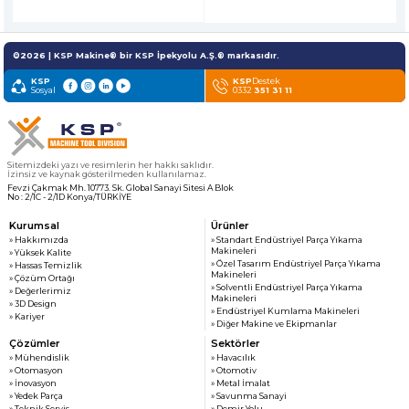
©2026 | KSP Makine® bir KSP İpekyolu A.Ş.® markasıdır.
KSP
KSP
Destek
Sosyal
0332
351 31 11
Sitemizdeki yazı ve resimlerin her hakkı saklıdır.
İzinsiz ve kaynak gösterilmeden kullanılamaz.
Fevzi Çakmak Mh. 10773. Sk. Global Sanayi Sitesi A Blok
No : 2/1C - 2/1D Konya/TÜRKİYE
Kurumsal
Ürünler
» Hakkımızda
» Standart Endüstriyel Parça Yıkama
Makineleri
» Yüksek Kalite
» Özel Tasarım Endüstriyel Parça Yıkama
» Hassas Temizlik
Makineleri
» Çözüm Ortağı
» Solventli Endüstriyel Parça Yıkama
» Değerlerimiz
Makineleri
» 3D Design
» Endüstriyel Kumlama Makineleri
» Kariyer
» Diğer Makine ve Ekipmanlar
Çözümler
Sektörler
» Mühendislik
» Havacılık
» Otomasyon
» Otomotiv
» İnovasyon
» Metal İmalat
» Yedek Parça
» Savunma Sanayi
» Teknik Servis
» Demir Yolu