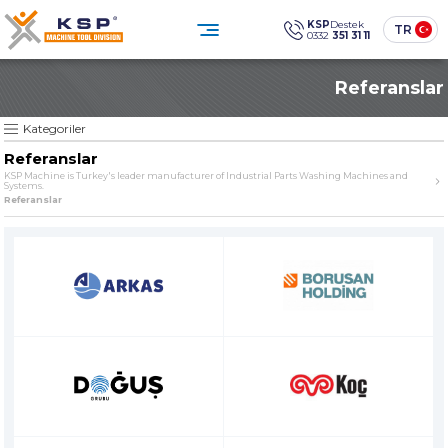
×
×
KSP
Destek
TR
0332
351 31 11
0332 351 31 11
Referanslar
Müşteri Hizmetleri
KATEGORİLER
» Standart Endüstriyel Parça Yıkama Makineleri
Sosyal
Medya
KSP Machine
Konum
Kategoriler
KSP MACHINE
» Özel Tasarım Endüstriyel Parça Yıkama Makineleri
Referanslar
» Solventli Endüstriyel Parça Yıkama Makineleri
KSP Machine is Turkey's leader manufacturer of Industrial Parts Washing Machines and
Systems.
Ürünler
Kurumsal
» Endüstriyel Kumlama Makineleri
Referanslar
Çözümler
Sektörler
» Diğer Makine ve Ekipmanlar
Medya Merkezi
İletişim
» Tüm Ürünler
Endüstriyel temizlikte güven,
teknoloji ve sürdürülebilirlik.
ÜRÜN GRUPLARIMIZ
SINCE
» Standart Endüstriyel Parça Yıkama Makineleri
The quality is our
Sine qua non
principle
» Özel Tasarım Endüstriyel Parça Yıkama Makineleri