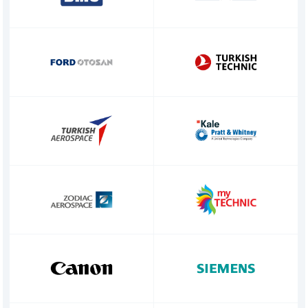
» Haber & Fuar
KSP MACHINE
» Katalog & Belgeler
MEDYA
» Foto Galeri
» Video Galeri