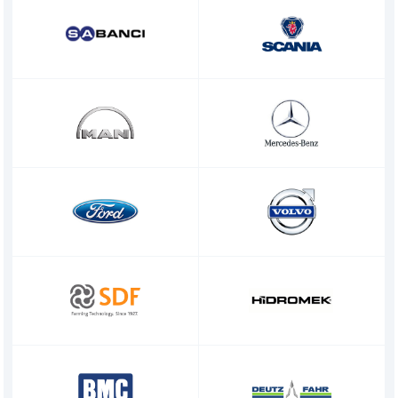
» Hakkımızda
KSP MACHINE
» Solventli Endüstriyel Parça Yıkama Makineleri
TOOL DIVISION
» Yüksek Kalite
» Hassas Temizlik
» Endüstriyel Kumlama Makineleri
» Çözüm Ortağı
» Değerlerimiz
» Kurumsal
» Diğer Makine ve Ekipmanlar
» Çözümler
» Sektörler
Tüm hakkı saklıdır. Sitemizde kullanılan tüm içerik ve görseller
KSP Machine'a ait olup izinsiz kullanımı hukuki yaptırıma tabidir.
» Medya Merkezi
» Referanslar
» 3D Design
» Üretim
» Kariyer
» İletişim
özel müşteriler için, nitelikli çözümler
premium solitions for premium
customers