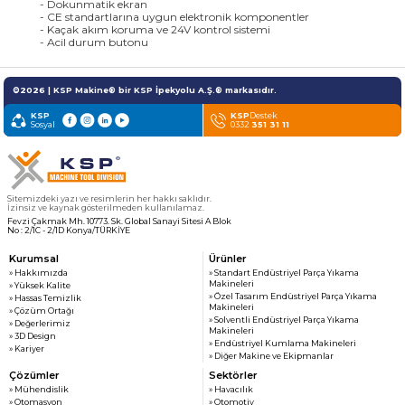
- Dokunmatik ekran
- CE standartlarına uygun elektronik komponentler
- Kaçak akım koruma ve 24V kontrol sistemi
- Acil durum butonu
©2026 | KSP Makine® bir KSP İpekyolu A.Ş.® markasıdır.
KSP
KSP
Destek
Sosyal
0332
351 31 11
Sitemizdeki yazı ve resimlerin her hakkı saklıdır.
İzinsiz ve kaynak gösterilmeden kullanılamaz.
Fevzi Çakmak Mh. 10773. Sk. Global Sanayi Sitesi A Blok
No : 2/1C - 2/1D Konya/TÜRKİYE
Kurumsal
Ürünler
» Hakkımızda
» Standart Endüstriyel Parça Yıkama
Makineleri
» Yüksek Kalite
» Özel Tasarım Endüstriyel Parça Yıkama
» Hassas Temizlik
Makineleri
» Çözüm Ortağı
» Solventli Endüstriyel Parça Yıkama
» Değerlerimiz
Makineleri
» 3D Design
» Endüstriyel Kumlama Makineleri
» Kariyer
» Diğer Makine ve Ekipmanlar
Çözümler
Sektörler
» Mühendislik
» Havacılık
» Otomasyon
» Otomotiv