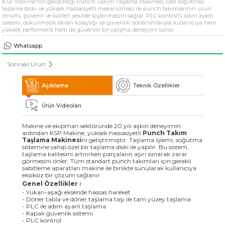
KSP Makine’nin geliştirdiği Punch Takım Taşlama Makinesi, özel soğutmalı
» Solventli Endüstriyel Parça Yıkama Makineleri
taşlama diski ve yüksek hassasiyetli mekanizması ile punch takımlarının uzun
ömürlü, güvenli ve kaliteli şekilde taşlanmasını sağlar. PLC kontrollü adım ayarlı
sistemi, dokunmatik ekran kolaylığı ve güvenlik donanımlarıyla kullanıcıya hem
yüksek performans hem de güvenilir bir çalışma deneyimi sunar.
» Endüstriyel Kumlama Makineleri
Whatsapp
» Diğer Makine ve Ekipmanlar
Sonraki Ürün
Tüm hakkı saklıdır. Sitemizde kullanılan tüm içerik ve görseller
Açıklama
Teknik Özellikler
KSP Machine'a ait olup izinsiz kullanımı hukuki yaptırıma tabidir.
Ürün Videoları
Makine ve ekipman sektöründe 20 yılı aşkın deneyimin
ardından KSP Makine, yüksek hassasiyetli
Punch Takım
Taşlama Makinesi
ni geliştirmiştir. Taşlama işlemi, soğutma
sistemine sahip özel bir taşlama diski ile yapılır. Bu sistem,
taşlama kalitesini artırırken parçaların aşırı ısınarak zarar
görmesini önler. Tüm standart punch takımları için gerekli
sabitleme aparatları makine ile birlikte sunularak kullanıcıya
eksiksiz bir çözüm sağlanır.
Genel Özellikler :
- Yukarı-aşağı eksende hassas hareket
- Döner tabla ve döner taşlama taşı ile tam yüzey taşlama
- PLC ile adım ayarlı taşlama
- Kapak güvenlik sistemi
- PLC kontrol