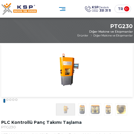
×
KSP
Destek
TR
0332
351 31 11
0332 351 31 11
PTG230
Müşteri Hizmetleri
Diğer Makine ve Ekipmanlar
Sosyal
Medya
KSP Machine
Konum
Ürünler
Diğer Makine ve Ekipmanlar
Ürünler
Kurumsal
Çözümler
Sektörler
Medya Merkezi
İletişim
Endüstriyel temizlikte güven,
teknoloji ve sürdürülebilirlik.
ÜRÜN GRUPLARIMIZ
» Standart Endüstriyel Parça Yıkama Makineleri
» Özel Tasarım Endüstriyel Parça Yıkama Makineleri
PLC Kontrollü Panç Takımı Taşlama
PTG230