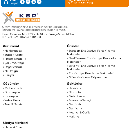
KSP
KSP
Destek
» Haber & Fuar
KSP MACHINE
Sosyal
0332
351 31 11
» Katalog & Belgeler
MEDYA
» Foto Galeri
» Video Galeri
Sitemizdeki yazı ve resimlerin her hakkı saklıdır.
İzinsiz ve kaynak gösterilmeden kullanılamaz.
Fevzi Çakmak Mh. 10773. Sk. Global Sanayi Sitesi A Blok
No : 2/1C - 2/1D Konya/TÜRKİYE
Kurumsal
Ürünler
» Hakkımızda
» Standart Endüstriyel Parça Yıkama
Makineleri
» Yüksek Kalite
» Özel Tasarım Endüstriyel Parça Yıkama
» Hassas Temizlik
Makineleri
» Çözüm Ortağı
» Solventli Endüstriyel Parça Yıkama
» Değerlerimiz
Makineleri
» 3D Design
» Endüstriyel Kumlama Makineleri
» Kariyer
» Diğer Makine ve Ekipmanlar
Çözümler
Sektörler
» Mühendislik
» Havacılık
» Otomasyon
» Otomotiv
» İnovasyon
» Metal İmalat
» Yedek Parça
» Savunma Sanayi
» Teknik Servis
» Demir Yolu
» Gemicilik
» Medikal & Optik
» Makine
Medya Merkezi
» Haber & Fuar