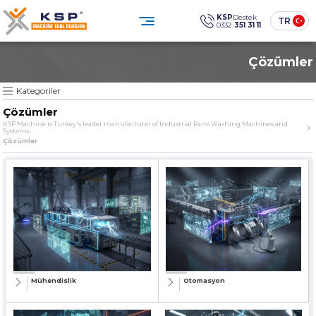
×
×
KSP
Destek
TR
0332
351 31 11
0332 351 31 11
Çözümler
Müşteri Hizmetleri
KATEGORİLER
» Standart Endüstriyel Parça Yıkama Makineleri
Sosyal
Medya
KSP Machine
Konum
Kategoriler
KSP MACHINE
» Özel Tasarım Endüstriyel Parça Yıkama Makineleri
Çözümler
» Solventli Endüstriyel Parça Yıkama Makineleri
KSP Machine is Turkey's leader manufacturer of Industrial Parts Washing Machines and
Systems.
Ürünler
Kurumsal
» Endüstriyel Kumlama Makineleri
Çözümler
Çözümler
Sektörler
» Diğer Makine ve Ekipmanlar
Medya Merkezi
İletişim
» Tüm Ürünler
Endüstriyel temizlikte güven,
teknoloji ve sürdürülebilirlik.
ÜRÜN GRUPLARIMIZ
SINCE
» Standart Endüstriyel Parça Yıkama Makineleri
The quality is our
Sine qua non
principle
Mühendislik
Otomasyon
» Özel Tasarım Endüstriyel Parça Yıkama Makineleri