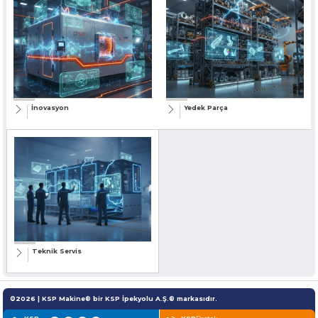
» Hakkımızda
KSP MACHINE
» Solventli Endüstriyel Parça Yıkama Makineleri
TOOL DIVISION
» Yüksek Kalite
» Hassas Temizlik
» Endüstriyel Kumlama Makineleri
» Çözüm Ortağı
» Değerlerimiz
» Kurumsal
» Diğer Makine ve Ekipmanlar
» Çözümler
İnovasyon
Yedek Parça
» Sektörler
Tüm hakkı saklıdır. Sitemizde kullanılan tüm içerik ve görseller
KSP Machine'a ait olup izinsiz kullanımı hukuki yaptırıma tabidir.
» Medya Merkezi
» Referanslar
» 3D Design
» Üretim
» Kariyer
» İletişim
özel müşteriler için, nitelikli çözümler
Teknik Servis
premium solitions for premium
customers
©2026 | KSP Makine® bir KSP İpekyolu A.Ş.® markasıdır.