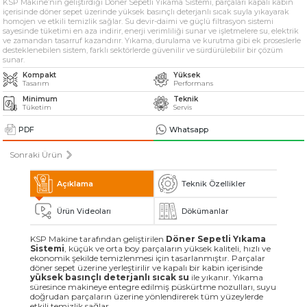
KSP Makine’nin geliştirdiği Döner Sepetli Yıkama Sistemi, parçaları kapalı kabin
» Solventli Endüstriyel Parça Yıkama Makineleri
içerisinde döner sepet üzerinde yüksek basınçlı deterjanlı sıcak suyla yıkayarak
homojen ve etkili temizlik sağlar. Su devir-daimi ve güçlü filtrasyon sistemi
sayesinde tüketimi en aza indirir, enerji verimliliği sunar ve işletmelere su, elektrik
ve zamandan tasarruf kazandırır. Yıkama, durulama ve kurutma gibi ek proseslerle
» Endüstriyel Kumlama Makineleri
desteklenebilen sistem, farklı sektörlerde güvenilir ve sürdürülebilir bir çözüm
sunar.
Kompakt
Yüksek
» Diğer Makine ve Ekipmanlar
Tasarım
Performans
Minimum
Teknik
Tüketim
Servis
Tüm hakkı saklıdır. Sitemizde kullanılan tüm içerik ve görseller
KSP Machine'a ait olup izinsiz kullanımı hukuki yaptırıma tabidir.
PDF
Whatsapp
Sonraki Ürün
Açıklama
Teknik Özellikler
Ürün Videoları
Dökümanlar
KSP Makine tarafından geliştirilen
Döner Sepetli Yıkama
Sistemi
, küçük ve orta boy parçaların yüksek kaliteli, hızlı ve
ekonomik şekilde temizlenmesi için tasarlanmıştır. Parçalar
döner sepet üzerine yerleştirilir ve kapalı bir kabin içerisinde
yüksek basınçlı deterjanlı sıcak su
ile yıkanır. Yıkama
süresince makineye entegre edilmiş püskürtme nozulları, suyu
doğrudan parçaların üzerine yönlendirerek tüm yüzeylerde
etkili temizlik sağlar.