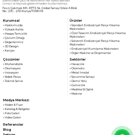
Sitemizdeki yazı ve resimlerin her hakkı saklıdır.
İzinsiz ve kaynak gösterilmeden kullanılamaz.
Fevzi Çakmak Mh. 10773. Sk. Global Sanayi Sitesi A Blok
No : 2/1C - 2/1D Konya/TÜRKİYE
Kurumsal
Ürünler
» Hakkımızda
» Standart Endüstriyel Parça Yıkama
Makineleri
» Yüksek Kalite
» Özel Tasarım Endüstriyel Parça Yıkama
» Hassas Temizlik
Makineleri
» Çözüm Ortağı
» Solventli Endüstriyel Parça Yıkama
» Değerlerimiz
Makineleri
» 3D Design
» Endüstriyel Kumlama Makineleri
» Kariyer
» Diğer Makine ve Ekipmanlar
Çözümler
Sektörler
» Mühendislik
» Havacılık
» Otomasyon
» Otomotiv
» İnovasyon
» Metal İmalat
» Yedek Parça
» Savunma Sanayi
» Teknik Servis
» Demir Yolu
» Gemicilik
» Medikal & Optik
» Makine
Medya Merkezi
» Haber & Fuar
» Katalog & Belgeler
» Foto Galeri
» Video Galeri
Referanslar
Blog
İletişim