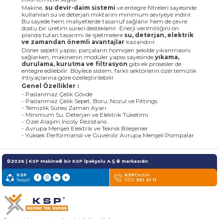
Makine,
su devir-daim sistemi
ve entegre filtreleri sayesinde
kullanılan su ve deterjan miktarını minimum seviyeye indirir.
Bu sayede hem maliyetlerde tasarruf sağlanır hem de çevre
dostu bir üretim süreci desteklenir. Enerji verimliliğini ön
planda tutan tasarımı ile işletmelere
su, deterjan, elektrik
ve zamandan önemli avantajlar
kazandırır.
Döner sepetli yapısı, parçaların homojen şekilde yıkanmasını
sağlarken, makinenin modüler yapısı sayesinde
yıkama,
durulama, kurutma ve filtrasyon
gibi ek prosesler de
entegre edilebilir. Böylece sistem, farklı sektörlerin özel temizlik
ihtiyaçlarına göre özelleştirilebilir.
Genel Özellikler :
- Paslanmaz Çelik Gövde
- Paslanmaz Çelik Sepet, Boru, Nozul ve Fittings
- Temizlik Süresi Zaman Ayarı
- Minimum Su, Deterjan ve Elektrik Tüketimi
- Özel Alaşım Incoly Rezistans
- Avrupa Menşeli Elektrik ve Teknik Bileşenler
- Yüksek Performanslı ve Güvenilir Avrupa Menşeli Pompalar
©2026 | KSP Makine® bir KSP İpekyolu A.Ş.® markasıdır.
KSP
KSP
Destek
Sosyal
0332
351 31 11