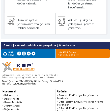
» Haber & Fuar
KSP MACHINE
değer katmak.
bir değer yaratmasını
» Katalog & Belgeler
hedeflemek..
MEDYA
» Foto Galeri
» Video Galeri
Tüm faaliyet ve
Adil ve Eşitlikçi bir
yatırımlarımızda gelişimi
yaklaşımla işlerimizi
rehber edinmek.
yönetmek.
©2026 | KSP Makine® bir KSP İpekyolu A.Ş.® markasıdır.
KSP
KSP
Destek
Sosyal
0332
351 31 11
Sitemizdeki yazı ve resimlerin her hakkı saklıdır.
İzinsiz ve kaynak gösterilmeden kullanılamaz.
Fevzi Çakmak Mh. 10773. Sk. Global Sanayi Sitesi A Blok
No : 2/1C - 2/1D Konya/TÜRKİYE
Kurumsal
Ürünler
» Hakkımızda
» Standart Endüstriyel Parça Yıkama
Makineleri
» Yüksek Kalite
» Özel Tasarım Endüstriyel Parça Yıkama
» Hassas Temizlik
Makineleri
» Çözüm Ortağı
» Solventli Endüstriyel Parça Yıkama
» Değerlerimiz