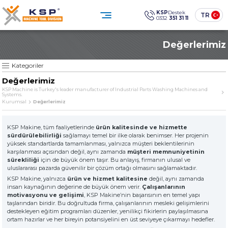
×
×
KSP
Destek
TR
0332
351 31 11
0332 351 31 11
Değerlerimiz
Müşteri Hizmetleri
KATEGORİLER
» Standart Endüstriyel Parça Yıkama Makineleri
Sosyal
Medya
KSP Machine
Konum
Kategoriler
KSP MACHINE
» Özel Tasarım Endüstriyel Parça Yıkama Makineleri
Değerlerimiz
» Solventli Endüstriyel Parça Yıkama Makineleri
KSP Machine is Turkey's leader manufacturer of Industrial Parts Washing Machines and
Systems.
Ürünler
Kurumsal
» Endüstriyel Kumlama Makineleri
Kurumsal
Değerlerimiz
Çözümler
Sektörler
» Diğer Makine ve Ekipmanlar
Medya Merkezi
İletişim
» Tüm Ürünler
KSP Makine, tüm faaliyetlerinde
ürün kalitesinde ve hizmette
sürdürülebilirliği
sağlamayı temel bir ilke olarak benimser. Her projenin
Endüstriyel temizlikte güven,
yüksek standartlarda tamamlanması, yalnızca müşteri beklentilerinin
teknoloji ve sürdürülebilirlik.
karşılanması açısından değil, aynı zamanda
müşteri memnuniyetinin
ÜRÜN GRUPLARIMIZ
SINCE
sürekliliği
için de büyük önem taşır. Bu anlayış, firmanın ulusal ve
uluslararası pazarda güvenilir bir çözüm ortağı olmasını sağlamaktadır.
KSP Makine, yalnızca
ürün ve hizmet kalitesine
değil, aynı zamanda
» Standart Endüstriyel Parça Yıkama Makineleri
The quality is our
insan kaynağının değerine de büyük önem verir.
Çalışanlarının
Sine qua non
motivasyonu ve gelişimi
, KSP Makine’nin başarısının en temel yapı
principle
taşlarından biridir. Bu doğrultuda firma, çalışanlarının mesleki gelişimlerini
» Özel Tasarım Endüstriyel Parça Yıkama Makineleri
destekleyen eğitim programları düzenler, yenilikçi fikirlerin paylaşılmasına
ortam hazırlar ve her bireyin potansiyelini en üst seviyeye çıkarmayı hedefler.