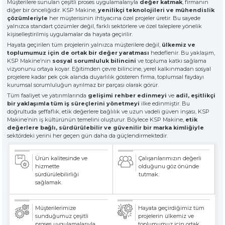
Müşterilere sunulan çeşitli proses uygulamalarıyla
değer katmak
, firmanın
» Hakkımızda
KSP MACHINE
» Solventli Endüstriyel Parça Yıkama Makineleri
diğer bir önceliğidir. KSP Makine,
yenilikçi teknolojileri ve mühendislik
TOOL DIVISION
» Yüksek Kalite
çözümleriyle
her müşterisinin ihtiyacına özel projeler üretir. Bu sayede
» Hassas Temizlik
yalnızca standart çözümler değil, farklı sektörlere ve özel taleplere yönelik
» Endüstriyel Kumlama Makineleri
kişiselleştirilmiş uygulamalar da hayata geçirilir.
» Çözüm Ortağı
Hayata geçirilen tüm projelerin yalnızca müşterilere değil,
ülkemiz ve
» Değerlerimiz
toplumumuz için de ortak bir değer yaratması
hedeflenir. Bu yaklaşım,
» Kurumsal
» Diğer Makine ve Ekipmanlar
KSP Makine’nin
sosyal sorumluluk bilincini
ve topluma katkı sağlama
vizyonunu ortaya koyar. Eğitimden çevre bilincine, yerel kalkınmadan sosyal
» Çözümler
projelere kadar pek çok alanda duyarlılık gösteren firma, toplumsal faydayı
» Sektörler
Tüm hakkı saklıdır. Sitemizde kullanılan tüm içerik ve görseller
kurumsal sorumluluğun ayrılmaz bir parçası olarak görür.
KSP Machine'a ait olup izinsiz kullanımı hukuki yaptırıma tabidir.
» Medya Merkezi
Tüm faaliyet ve yatırımlarında
gelişimi rehber edinmeyi
ve
adil, eşitlikçi
» Referanslar
bir yaklaşımla tüm iş süreçlerini yönetmeyi
ilke edinmiştir. Bu
doğrultuda şeffaflık, etik değerlere bağlılık ve uzun vadeli güven inşası, KSP
» 3D Design
Makine’nin iş kültürünün temelini oluşturur. Böylece KSP Makine,
etik
» Üretim
değerlere bağlı, sürdürülebilir ve güvenilir bir marka kimliğiyle
sektördeki yerini her geçen gün daha da güçlendirmektedir.
» Kariyer
» İletişim
Ürün kalitesinde ve
Çalışanlarımızın değerli
hizmette
olduğunu göz önünde
sürdürülebilirliği
tutmak.
özel müşteriler için, nitelikli çözümler
sağlamak.
premium solitions for premium
customers
Müşterilerimize
Hayata geçirdiğimiz tüm
sunduğumuz çeşitli
projelerin ülkemiz ve
proses uygulamalarıyla
toplumumuz için ortak