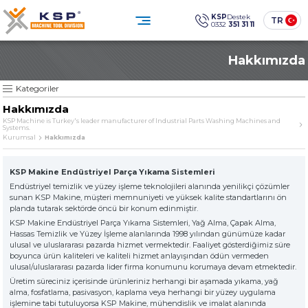
×
×
KSP
Destek
TR
0332
351 31 11
0332 351 31 11
Hakkımızda
Müşteri Hizmetleri
KATEGORİLER
» Standart Endüstriyel Parça Yıkama Makineleri
Sosyal
Medya
KSP Machine
Konum
Kategoriler
KSP MACHINE
» Özel Tasarım Endüstriyel Parça Yıkama Makineleri
Hakkımızda
» Solventli Endüstriyel Parça Yıkama Makineleri
KSP Machine is Turkey's leader manufacturer of Industrial Parts Washing Machines and
Systems.
Ürünler
Kurumsal
» Endüstriyel Kumlama Makineleri
Kurumsal
Hakkımızda
Çözümler
Sektörler
» Diğer Makine ve Ekipmanlar
Medya Merkezi
İletişim
» Tüm Ürünler
KSP Makine Endüstriyel Parça Yıkama Sistemleri
Endüstriyel temizlik ve yüzey işleme teknolojileri alanında yenilikçi çözümler
Endüstriyel temizlikte güven,
sunan KSP Makine, müşteri memnuniyeti ve yüksek kalite standartlarını ön
teknoloji ve sürdürülebilirlik.
planda tutarak sektörde öncü bir konum edinmiştir.
ÜRÜN GRUPLARIMIZ
SINCE
KSP Makine Endüstriyel Parça Yıkama Sistemleri, Yağ Alma, Çapak Alma,
Hassas Temizlik ve Yüzey İşleme alanlarında 1998 yılından günümüze kadar
» Standart Endüstriyel Parça Yıkama Makineleri
ulusal ve uluslararası pazarda hizmet vermektedir. Faaliyet gösterdiğimiz süre
The quality is our
boyunca ürün kaliteleri ve kaliteli hizmet anlayışından ödün vermeden
Sine qua non
principle
ulusal/uluslararası pazarda lider firma konumunu korumaya devam etmektedir.
» Özel Tasarım Endüstriyel Parça Yıkama Makineleri
Üretim süreciniz içerisinde ürünleriniz herhangi bir aşamada yıkama, yağ
alma, fosfatlama, pasivasyon, kaplama veya herhangi bir yüzey uygulama
işlemine tabi tutuluyorsa KSP Makine, mühendislik ve imalat alanında