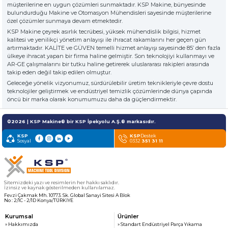
» Hakkımızda
KSP MACHINE
müşterilerine en uygun çözümleri sunmaktadır. KSP Makine, bünyesinde
» Solventli Endüstriyel Parça Yıkama Makineleri
TOOL DIVISION
bulundurduğu Makine ve Otomasyon Mühendisleri sayesinde müşterilerine
» Yüksek Kalite
özel çözümler sunmaya devam etmektedir.
» Hassas Temizlik
KSP Makine çeyrek asırlık tecrübesi, yüksek mühendislik bilgisi, hizmet
» Endüstriyel Kumlama Makineleri
» Çözüm Ortağı
kalitesi ve yenilikçi yönetim anlayışı ile ihracat rakamlarını her geçen gün
artırmaktadır. KALİTE ve GÜVEN temelli hizmet anlayışı sayesinde 85’ den fazla
» Değerlerimiz
ülkeye ihracat yapan bir firma haline gelmiştir. Son teknolojiyi kullanmayı ve
» Kurumsal
» Diğer Makine ve Ekipmanlar
AR-GE çalışmalarını bir tutku haline getirerek uluslararası rakipleri arasında
» Çözümler
takip eden değil takip edilen olmuştur.
» Sektörler
Geleceğe yönelik vizyonumuz, sürdürülebilir üretim teknikleriyle çevre dostu
Tüm hakkı saklıdır. Sitemizde kullanılan tüm içerik ve görseller
teknolojiler geliştirmek ve endüstriyel temizlik çözümlerinde dünya çapında
KSP Machine'a ait olup izinsiz kullanımı hukuki yaptırıma tabidir.
» Medya Merkezi
öncü bir marka olarak konumumuzu daha da güçlendirmektir.
» Referanslar
» 3D Design
©2026 | KSP Makine® bir KSP İpekyolu A.Ş.® markasıdır.
» Üretim
KSP
KSP
Destek
» Kariyer
Sosyal
0332
351 31 11
» İletişim
özel müşteriler için, nitelikli çözümler
Sitemizdeki yazı ve resimlerin her hakkı saklıdır.
premium solitions for premium
İzinsiz ve kaynak gösterilmeden kullanılamaz.
Fevzi Çakmak Mh. 10773. Sk. Global Sanayi Sitesi A Blok
customers
No : 2/1C - 2/1D Konya/TÜRKİYE
Kurumsal
Ürünler
» Hakkımızda
» Standart Endüstriyel Parça Yıkama