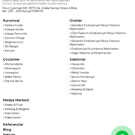
Sitemizdeki yazı ve resimlerin her hakkı saklıdır.
İzinsiz ve kaynak gösterilmeden kullanılamaz.
Fevzi Çakmak Mh. 10773. Sk. Global Sanayi Sitesi A Blok
No : 2/1C - 2/1D Konya/TÜRKİYE
Kurumsal
Ürünler
» Hakkımızda
» Standart Endüstriyel Parça Yıkama
Makineleri
» Yüksek Kalite
» Özel Tasarım Endüstriyel Parça Yıkama
» Hassas Temizlik
Makineleri
» Çözüm Ortağı
» Solventli Endüstriyel Parça Yıkama
» Değerlerimiz
Makineleri
» 3D Design
» Endüstriyel Kumlama Makineleri
» Kariyer
» Diğer Makine ve Ekipmanlar
Çözümler
Sektörler
» Mühendislik
» Havacılık
» Otomasyon
» Otomotiv
» İnovasyon
» Metal İmalat
» Yedek Parça
» Savunma Sanayi
» Teknik Servis
» Demir Yolu
» Gemicilik
» Medikal & Optik
» Makine
Medya Merkezi
» Haber & Fuar
» Katalog & Belgeler
» Foto Galeri
» Video Galeri
Referanslar
Blog
İletişim