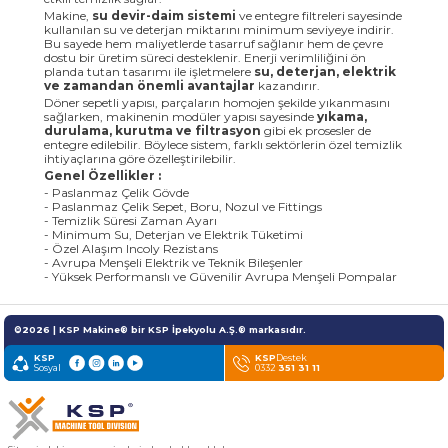
Makine,
su devir-daim sistemi
ve entegre filtreleri sayesinde
kullanılan su ve deterjan miktarını minimum seviyeye indirir.
Bu sayede hem maliyetlerde tasarruf sağlanır hem de çevre
dostu bir üretim süreci desteklenir. Enerji verimliliğini ön
planda tutan tasarımı ile işletmelere
su, deterjan, elektrik
ve zamandan önemli avantajlar
kazandırır.
Döner sepetli yapısı, parçaların homojen şekilde yıkanmasını
sağlarken, makinenin modüler yapısı sayesinde
yıkama,
durulama, kurutma ve filtrasyon
gibi ek prosesler de
entegre edilebilir. Böylece sistem, farklı sektörlerin özel temizlik
ihtiyaçlarına göre özelleştirilebilir.
Genel Özellikler :
- Paslanmaz Çelik Gövde
- Paslanmaz Çelik Sepet, Boru, Nozul ve Fittings
- Temizlik Süresi Zaman Ayarı
- Minimum Su, Deterjan ve Elektrik Tüketimi
- Özel Alaşım Incoly Rezistans
- Avrupa Menşeli Elektrik ve Teknik Bileşenler
- Yüksek Performanslı ve Güvenilir Avrupa Menşeli Pompalar
©2026 | KSP Makine® bir KSP İpekyolu A.Ş.® markasıdır.
KSP
KSP
Destek
Sosyal
0332
351 31 11