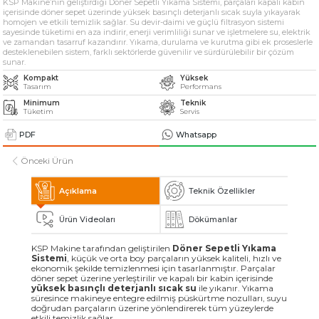
KSP Makine’nin geliştirdiği Döner Sepetli Yıkama Sistemi, parçaları kapalı kabin
» Solventli Endüstriyel Parça Yıkama Makineleri
içerisinde döner sepet üzerinde yüksek basınçlı deterjanlı sıcak suyla yıkayarak
homojen ve etkili temizlik sağlar. Su devir-daimi ve güçlü filtrasyon sistemi
sayesinde tüketimi en aza indirir, enerji verimliliği sunar ve işletmelere su, elektrik
ve zamandan tasarruf kazandırır. Yıkama, durulama ve kurutma gibi ek proseslerle
» Endüstriyel Kumlama Makineleri
desteklenebilen sistem, farklı sektörlerde güvenilir ve sürdürülebilir bir çözüm
sunar.
Kompakt
Yüksek
» Diğer Makine ve Ekipmanlar
Tasarım
Performans
Minimum
Teknik
Tüketim
Servis
Tüm hakkı saklıdır. Sitemizde kullanılan tüm içerik ve görseller
KSP Machine'a ait olup izinsiz kullanımı hukuki yaptırıma tabidir.
PDF
Whatsapp
Önceki Ürün
Açıklama
Teknik Özellikler
Ürün Videoları
Dökümanlar
KSP Makine tarafından geliştirilen
Döner Sepetli Yıkama
Sistemi
, küçük ve orta boy parçaların yüksek kaliteli, hızlı ve
ekonomik şekilde temizlenmesi için tasarlanmıştır. Parçalar
döner sepet üzerine yerleştirilir ve kapalı bir kabin içerisinde
yüksek basınçlı deterjanlı sıcak su
ile yıkanır. Yıkama
süresince makineye entegre edilmiş püskürtme nozulları, suyu
doğrudan parçaların üzerine yönlendirerek tüm yüzeylerde
etkili temizlik sağlar.