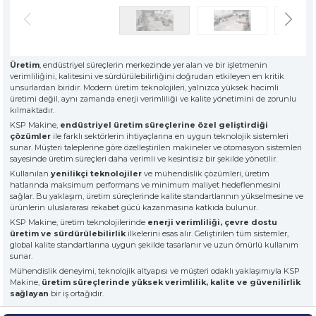
» Hakkımızda
KSP MACHINE
» Solventli Endüstriyel Parça Yıkama Makineleri
TOOL DIVISION
» Yüksek Kalite
» Hassas Temizlik
» Endüstriyel Kumlama Makineleri
» Çözüm Ortağı
Üretim
, endüstriyel süreçlerin merkezinde yer alan ve bir işletmenin
» Değerlerimiz
verimliliğini, kalitesini ve sürdürülebilirliğini doğrudan etkileyen en kritik
» Kurumsal
» Diğer Makine ve Ekipmanlar
unsurlardan biridir. Modern üretim teknolojileri, yalnızca yüksek hacimli
» Çözümler
üretimi değil, aynı zamanda enerji verimliliği ve kalite yönetimini de zorunlu
kılmaktadır.
» Sektörler
Tüm hakkı saklıdır. Sitemizde kullanılan tüm içerik ve görseller
KSP Makine,
endüstriyel üretim süreçlerine özel geliştirdiği
KSP Machine'a ait olup izinsiz kullanımı hukuki yaptırıma tabidir.
» Medya Merkezi
çözümler
ile farklı sektörlerin ihtiyaçlarına en uygun teknolojik sistemleri
» Referanslar
sunar. Müşteri taleplerine göre özelleştirilen makineler ve otomasyon sistemleri
sayesinde üretim süreçleri daha verimli ve kesintisiz bir şekilde yönetilir.
» 3D Design
Kullanılan
yenilikçi teknolojiler
ve mühendislik çözümleri, üretim
» Üretim
hatlarında maksimum performans ve minimum maliyet hedeflenmesini
» Kariyer
sağlar. Bu yaklaşım, üretim süreçlerinde kalite standartlarının yükselmesine ve
» İletişim
ürünlerin uluslararası rekabet gücü kazanmasına katkıda bulunur.
KSP Makine, üretim teknolojilerinde
enerji verimliliği, çevre dostu
üretim ve sürdürülebilirlik
ilkelerini esas alır. Geliştirilen tüm sistemler,
global kalite standartlarına uygun şekilde tasarlanır ve uzun ömürlü kullanım
özel müşteriler için, nitelikli çözümler
sunar.
premium solitions for premium
Mühendislik deneyimi, teknolojik altyapısı ve müşteri odaklı yaklaşımıyla KSP
customers
Makine,
üretim süreçlerinde yüksek verimlilik, kalite ve güvenilirlik
sağlayan
bir iş ortağıdır.