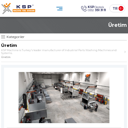
×
×
KSP
Destek
TR
0332
351 31 11
0332 351 31 11
Üretim
Müşteri Hizmetleri
KATEGORİLER
» Standart Endüstriyel Parça Yıkama Makineleri
Sosyal
Medya
KSP Machine
Konum
Kategoriler
KSP MACHINE
» Özel Tasarım Endüstriyel Parça Yıkama Makineleri
Üretim
» Solventli Endüstriyel Parça Yıkama Makineleri
KSP Machine is Turkey's leader manufacturer of Industrial Parts Washing Machines and
Systems.
Ürünler
Kurumsal
» Endüstriyel Kumlama Makineleri
Üretim
Çözümler
Sektörler
» Diğer Makine ve Ekipmanlar
Medya Merkezi
İletişim
» Tüm Ürünler
Endüstriyel temizlikte güven,
teknoloji ve sürdürülebilirlik.
ÜRÜN GRUPLARIMIZ
SINCE
» Standart Endüstriyel Parça Yıkama Makineleri
The quality is our
Sine qua non
principle
» Özel Tasarım Endüstriyel Parça Yıkama Makineleri