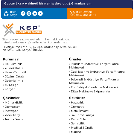
» Haber & Fuar
KSP MACHINE
©2026 | KSP Makine® bir KSP İpekyolu A.Ş.® markasıdır.
» Katalog & Belgeler
MEDYA
KSP
KSP
Destek
Sosyal
» Foto Galeri
0332
351 31 11
» Video Galeri
Sitemizdeki yazı ve resimlerin her hakkı saklıdır.
İzinsiz ve kaynak gösterilmeden kullanılamaz.
Fevzi Çakmak Mh. 10773. Sk. Global Sanayi Sitesi A Blok
No : 2/1C - 2/1D Konya/TÜRKİYE
Kurumsal
Ürünler
» Hakkımızda
» Standart Endüstriyel Parça Yıkama
Makineleri
» Yüksek Kalite
» Özel Tasarım Endüstriyel Parça Yıkama
» Hassas Temizlik
Makineleri
» Çözüm Ortağı
» Solventli Endüstriyel Parça Yıkama
» Değerlerimiz
Makineleri
» 3D Design
» Endüstriyel Kumlama Makineleri
» Kariyer
» Diğer Makine ve Ekipmanlar
Çözümler
Sektörler
» Mühendislik
» Havacılık
» Otomasyon
» Otomotiv
» İnovasyon
» Metal İmalat
» Yedek Parça
» Savunma Sanayi
» Teknik Servis
» Demir Yolu
» Gemicilik
» Medikal & Optik
» Makine