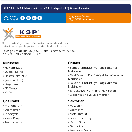
» Haber & Fuar
KSP MACHINE
©2026 | KSP Makine® bir KSP İpekyolu A.Ş.® markasıdır.
» Katalog & Belgeler
MEDYA
» Foto Galeri
KSP
KSP
Destek
Sosyal
0332
351 31 11
» Video Galeri
Sitemizdeki yazı ve resimlerin her hakkı saklıdır.
İzinsiz ve kaynak gösterilmeden kullanılamaz.
Fevzi Çakmak Mh. 10773. Sk. Global Sanayi Sitesi A Blok
No : 2/1C - 2/1D Konya/TÜRKİYE
Kurumsal
Ürünler
» Hakkımızda
» Standart Endüstriyel Parça Yıkama
Makineleri
» Yüksek Kalite
» Özel Tasarım Endüstriyel Parça Yıkama
» Hassas Temizlik
Makineleri
» Çözüm Ortağı
» Solventli Endüstriyel Parça Yıkama
» Değerlerimiz
Makineleri
» 3D Design
» Endüstriyel Kumlama Makineleri
» Kariyer
» Diğer Makine ve Ekipmanlar
Çözümler
Sektörler
» Mühendislik
» Havacılık
» Otomasyon
» Otomotiv
» İnovasyon
» Metal İmalat
» Yedek Parça
» Savunma Sanayi
» Teknik Servis
» Demir Yolu
» Gemicilik
» Medikal & Optik