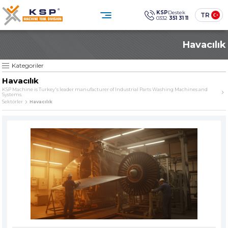
×
×
KSP
Destek
TR
0332
351 31 11
0332 351 31 11
Havacılık
Müşteri Hizmetleri
KATEGORİLER
» Standart Endüstriyel Parça Yıkama Makineleri
Sosyal
Medya
KSP Machine
Konum
Kategoriler
KSP MACHINE
» Özel Tasarım Endüstriyel Parça Yıkama Makineleri
Havacılık
» Solventli Endüstriyel Parça Yıkama Makineleri
KSP Machine is Turkey's leader manufacturer of Industrial Parts Washing Machines and
Systems.
Ürünler
Kurumsal
» Endüstriyel Kumlama Makineleri
Sektörler
Havacılık
Çözümler
Sektörler
» Diğer Makine ve Ekipmanlar
Medya Merkezi
İletişim
» Tüm Ürünler
Endüstriyel temizlikte güven,
teknoloji ve sürdürülebilirlik.
ÜRÜN GRUPLARIMIZ
SINCE
» Standart Endüstriyel Parça Yıkama Makineleri
The quality is our
Sine qua non
principle
» Özel Tasarım Endüstriyel Parça Yıkama Makineleri