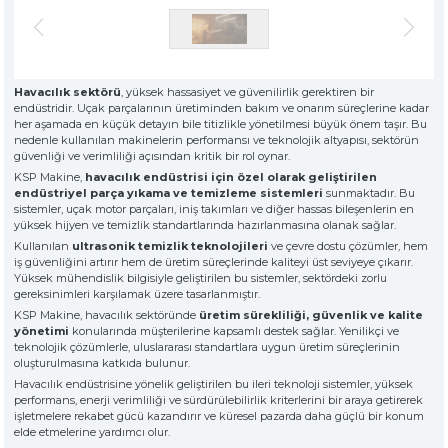
» Hakkımızda
KSP MACHINE
» Solventli Endüstriyel Parça Yıkama Makineleri
TOOL DIVISION
» Yüksek Kalite
» Hassas Temizlik
» Endüstriyel Kumlama Makineleri
» Çözüm Ortağı
Havacılık sektörü
, yüksek hassasiyet ve güvenilirlik gerektiren bir
» Değerlerimiz
endüstridir. Uçak parçalarının üretiminden bakım ve onarım süreçlerine kadar
» Kurumsal
» Diğer Makine ve Ekipmanlar
her aşamada en küçük detayın bile titizlikle yönetilmesi büyük önem taşır. Bu
» Çözümler
nedenle kullanılan makinelerin performansı ve teknolojik altyapısı, sektörün
güvenliği ve verimliliği açısından kritik bir rol oynar.
» Sektörler
Tüm hakkı saklıdır. Sitemizde kullanılan tüm içerik ve görseller
KSP Makine,
havacılık endüstrisi için özel olarak geliştirilen
KSP Machine'a ait olup izinsiz kullanımı hukuki yaptırıma tabidir.
» Medya Merkezi
endüstriyel parça yıkama ve temizleme sistemleri
sunmaktadır. Bu
» Referanslar
sistemler, uçak motor parçaları, iniş takımları ve diğer hassas bileşenlerin en
yüksek hijyen ve temizlik standartlarında hazırlanmasına olanak sağlar.
» 3D Design
Kullanılan
ultrasonik temizlik teknolojileri
ve çevre dostu çözümler, hem
» Üretim
iş güvenliğini artırır hem de üretim süreçlerinde kaliteyi üst seviyeye çıkarır.
» Kariyer
Yüksek mühendislik bilgisiyle geliştirilen bu sistemler, sektördeki zorlu
» İletişim
gereksinimleri karşılamak üzere tasarlanmıştır.
KSP Makine, havacılık sektöründe
üretim sürekliliği, güvenlik ve kalite
yönetimi
konularında müşterilerine kapsamlı destek sağlar. Yenilikçi ve
teknolojik çözümlerle, uluslararası standartlara uygun üretim süreçlerinin
özel müşteriler için, nitelikli çözümler
oluşturulmasına katkıda bulunur.
premium solitions for premium
Havacılık endüstrisine yönelik geliştirilen bu ileri teknoloji sistemler, yüksek
customers
performans, enerji verimliliği ve sürdürülebilirlik kriterlerini bir araya getirerek
işletmelere rekabet gücü kazandırır ve küresel pazarda daha güçlü bir konum
elde etmelerine yardımcı olur.