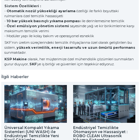
» Hakkımızda
KSP MACHINE
» Solventli Endüstriyel Parça Yıkama Makineleri
Sistem Özellikleri :
TOOL DIVISION
» Yüksek Kalite
-
Otomatik nozül yüksekliği ayarlama
özelliği ile farklı boyuttaki
» Hassas Temizlik
rulmanlara özel temizlik hassasiyeti
» Endüstriyel Kumlama Makineleri
-
10 bar yüksek basınçlı yıkama pompası
ile derinlemesine temizlik
» Çözüm Ortağı
-
Özel emülsiyon yönetim sistemi
sayesinde yağ ve kir birikimlerine karşı
» Değerlerimiz
maksimum temizlik verimi
- Modüler yapı ile kolay bakım ve operasyonel esneklik
» Kurumsal
» Diğer Makine ve Ekipmanlar
SKF’nin üretim süreçlerindeki temizlik ihtiyaçlarına özel olarak geliştirilen bu
» Çözümler
sistem,
yüksek verimlilik, enerji tasarrufu ve uzun ömürlü performans
» Sektörler
sunmaktadır.
Tüm hakkı saklıdır. Sitemizde kullanılan tüm içerik ve görseller
KSP Machine'a ait olup izinsiz kullanımı hukuki yaptırıma tabidir.
» Medya Merkezi
KSP Makine
olarak, her müşterimize özel mühendislik çözümleri sunmaktan
» Referanslar
gurur duyuyor,
SKF
’ye iş birliği ve güvenleri için teşekkür ediyoruz.
» 3D Design
İlgili Haberler
» Üretim
» Kariyer
» İletişim
özel müşteriler için, nitelikli çözümler
premium solitions for premium
customers
Üniversal Kompakt Yıkama
Endüstriyel Temizlikte
Sistemleri (UNI WASH) ile
Otomasyon ve Hassasiyet :
Endüstriyel Temizlikte Yeni
ROBO CLEAN Ultrasonik
Nesil Çözümler
Yıkama Sistemleri