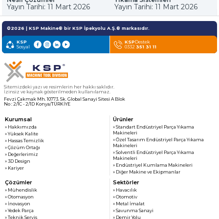
» Haber & Fuar
KSP MACHINE
Yayın Tarihi: 11 Mart 2026
Yayın Tarihi: 11 Mart 2026
» Katalog & Belgeler
MEDYA
» Foto Galeri
©2026 | KSP Makine® bir KSP İpekyolu A.Ş.® markasıdır.
» Video Galeri
KSP
KSP
Destek
Sosyal
0332
351 31 11
Sitemizdeki yazı ve resimlerin her hakkı saklıdır.
İzinsiz ve kaynak gösterilmeden kullanılamaz.
Fevzi Çakmak Mh. 10773. Sk. Global Sanayi Sitesi A Blok
No : 2/1C - 2/1D Konya/TÜRKİYE
Kurumsal
Ürünler
» Hakkımızda
» Standart Endüstriyel Parça Yıkama
Makineleri
» Yüksek Kalite
» Özel Tasarım Endüstriyel Parça Yıkama
» Hassas Temizlik
Makineleri
» Çözüm Ortağı
» Solventli Endüstriyel Parça Yıkama
» Değerlerimiz
Makineleri
» 3D Design
» Endüstriyel Kumlama Makineleri
» Kariyer
» Diğer Makine ve Ekipmanlar
Çözümler
Sektörler
» Mühendislik
» Havacılık
» Otomasyon
» Otomotiv
» İnovasyon
» Metal İmalat
» Yedek Parça
» Savunma Sanayi
» Teknik Servis
» Demir Yolu