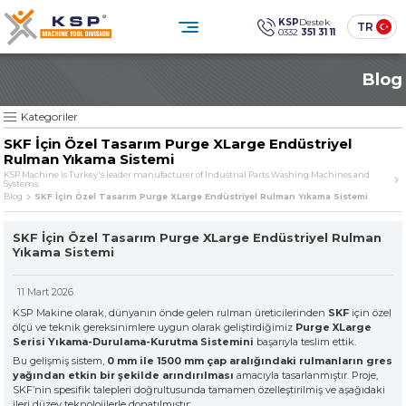
×
×
KSP
Destek
TR
0332
351 31 11
0332 351 31 11
Blog
Müşteri Hizmetleri
KATEGORİLER
» Standart Endüstriyel Parça Yıkama Makineleri
Sosyal
Medya
KSP Machine
Konum
Kategoriler
KSP MACHINE
» Özel Tasarım Endüstriyel Parça Yıkama Makineleri
SKF İçin Özel Tasarım Purge XLarge Endüstriyel
» Solventli Endüstriyel Parça Yıkama Makineleri
Rulman Yıkama Sistemi
Ürünler
Kurumsal
» Endüstriyel Kumlama Makineleri
KSP Machine is Turkey's leader manufacturer of Industrial Parts Washing Machines and
Systems.
Çözümler
Sektörler
» Diğer Makine ve Ekipmanlar
Blog
SKF İçin Özel Tasarım Purge XLarge Endüstriyel Rulman Yıkama Sistemi
Medya Merkezi
İletişim
» Tüm Ürünler
SKF İçin Özel Tasarım Purge XLarge Endüstriyel Rulman
Endüstriyel temizlikte güven,
Yıkama Sistemi
teknoloji ve sürdürülebilirlik.
ÜRÜN GRUPLARIMIZ
SINCE
11 Mart 2026
KSP Makine olarak, dünyanın önde gelen rulman üreticilerinden
SKF
için özel
» Standart Endüstriyel Parça Yıkama Makineleri
The quality is our
ölçü ve teknik gereksinimlere uygun olarak geliştirdiğimiz
Purge XLarge
Sine qua non
Serisi Yıkama-Durulama-Kurutma Sistemini
başarıyla teslim ettik.
principle
Bu gelişmiş sistem,
0 mm ile 1500 mm çap aralığındaki rulmanların gres
» Özel Tasarım Endüstriyel Parça Yıkama Makineleri
yağından etkin bir şekilde arındırılması
amacıyla tasarlanmıştır. Proje,
SKF’nin spesifik talepleri doğrultusunda tamamen özelleştirilmiş ve aşağıdaki
ileri düzey teknolojilerle donatılmıştır: