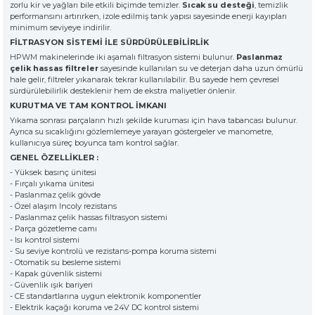
zorlu kir ve yağları bile etkili biçimde temizler.
» Haber & Fuar
Sıcak su desteği
, temizlik
KSP MACHINE
performansını artırırken, izole edilmiş tank yapısı sayesinde enerji kayıpları
» Katalog & Belgeler
MEDYA
minimum seviyeye indirilir.
» Foto Galeri
FİLTRASYON SİSTEMİ İLE SÜRDÜRÜLEBİLİRLİK
» Video Galeri
HPWM makinelerinde iki aşamalı filtrasyon sistemi bulunur.
Paslanmaz
çelik hassas filtreler
sayesinde kullanılan su ve deterjan daha uzun ömürlü
hale gelir, filtreler yıkanarak tekrar kullanılabilir. Bu sayede hem çevresel
sürdürülebilirlik desteklenir hem de ekstra maliyetler önlenir.
KURUTMA VE TAM KONTROL İMKANI
Yıkama sonrası parçaların hızlı şekilde kuruması için hava tabancası bulunur.
Ayrıca su sıcaklığını gözlemlemeye yarayan göstergeler ve manometre,
kullanıcıya süreç boyunca tam kontrol sağlar.
GENEL ÖZELLİKLER :
- Yüksek basınç ünitesi
- Fırçalı yıkama ünitesi
- Paslanmaz çelik gövde
- Özel alaşım Incoly rezistans
- Paslanmaz çelik hassas filtrasyon sistemi
- Parça gözetleme camı
- Isı kontrol sistemi
- Su seviye kontrolü ve rezistans-pompa koruma sistemi
- Otomatik su besleme sistemi
- Kapak güvenlik sistemi
- Güvenlik ışık bariyeri
- CE standartlarına uygun elektronik komponentler
- Elektrik kaçağı koruma ve 24V DC kontrol sistemi