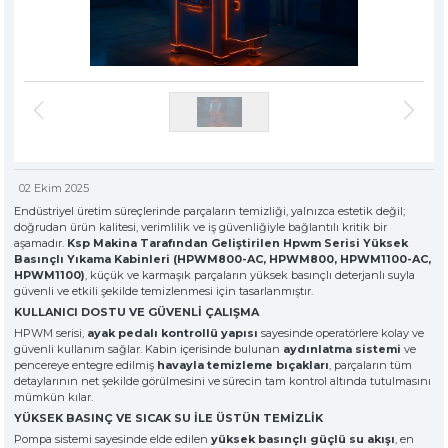
» Hakkımızda
KSP MACHINE
» Solventli Endüstriyel Parça Yıkama Makineleri
TOOL DIVISION
» Yüksek Kalite
» Hassas Temizlik
» Endüstriyel Kumlama Makineleri
» Çözüm Ortağı
» Değerlerimiz
» Kurumsal
» Diğer Makine ve Ekipmanlar
» Çözümler
» Sektörler
Tüm hakkı saklıdır. Sitemizde kullanılan tüm içerik ve görseller
KSP Machine'a ait olup izinsiz kullanımı hukuki yaptırıma tabidir.
» Medya Merkezi
02 Ekim 2025
» Referanslar
Endüstriyel üretim süreçlerinde parçaların temizliği, yalnızca estetik değil;
» 3D Design
doğrudan ürün kalitesi, verimlilik ve iş güvenliğiyle bağlantılı kritik bir
aşamadır.
Ksp Makina Tarafından Geliştirilen Hpwm Serisi Yüksek
» Üretim
Basınçlı Yıkama Kabinleri (HPWM800-AC, HPWM800, HPWM1100-AC,
» Kariyer
HPWM1100)
, küçük ve karmaşık parçaların yüksek basınçlı deterjanlı suyla
güvenli ve etkili şekilde temizlenmesi için tasarlanmıştır.
» İletişim
KULLANICI DOSTU VE GÜVENLİ ÇALIŞMA
HPWM serisi,
ayak pedalı kontrollü yapısı
sayesinde operatörlere kolay ve
güvenli kullanım sağlar. Kabin içerisinde bulunan
özel müşteriler için, nitelikli çözümler
aydınlatma sistemi
ve
pencereye entegre edilmiş
havayla temizleme bıçakları
, parçaların tüm
premium solitions for premium
detaylarının net şekilde görülmesini ve sürecin tam kontrol altında tutulmasını
customers
mümkün kılar.
YÜKSEK BASINÇ VE SICAK SU İLE ÜSTÜN TEMİZLİK
Pompa sistemi sayesinde elde edilen
yüksek basınçlı güçlü su akışı
, en