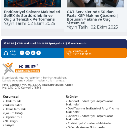
Endüstriyel Solvent Makineleri
CAT Servislerinde 30'dan
SolEX ile Sürdürülebilir ve
Fazla KSP Makine Çözümü |
Güçlü Temizlik Performansı
Borusan Makina ve Güç
Yayın Tarihi: 02 Ekim 2025
Sistemleri
Yayın Tarihi: 02 Ekim 2025
©2026 | KSP Makine® bir KSP İpekyolu A.Ş.® markasıdır.
KSP
KSP
Destek
Sosyal
0332
351 31 11
Sitemizdeki yazı ve resimlerin her hakkı saklıdır.
İzinsiz ve kaynak gösterilmeden kullanılamaz.
Fevzi Çakmak Mh. 10773. Sk. Global Sanayi Sitesi A Blok
No : 2/1C - 2/1D Konya/TÜRKİYE
Kurumsal
Ürünler
» Hakkımızda
» Standart Endüstriyel Parça Yıkama
Makineleri
» Yüksek Kalite
» Özel Tasarım Endüstriyel Parça Yıkama
» Hassas Temizlik
Makineleri
» Çözüm Ortağı
» Solventli Endüstriyel Parça Yıkama
» Değerlerimiz
Makineleri
» 3D Design
» Endüstriyel Kumlama Makineleri
» Kariyer
» Diğer Makine ve Ekipmanlar