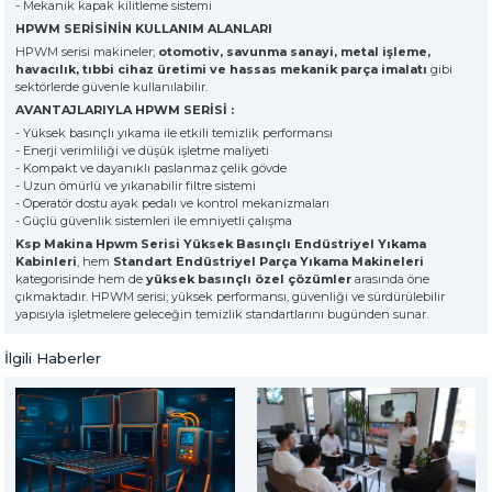
- Mekanik kapak kilitleme sistemi
HPWM SERİSİNİN KULLANIM ALANLARI
HPWM serisi makineler;
otomotiv, savunma sanayi, metal işleme,
havacılık, tıbbi cihaz üretimi ve hassas mekanik parça imalatı
gibi
sektörlerde güvenle kullanılabilir.
AVANTAJLARIYLA HPWM SERİSİ :
- Yüksek basınçlı yıkama ile etkili temizlik performansı
- Enerji verimliliği ve düşük işletme maliyeti
- Kompakt ve dayanıklı paslanmaz çelik gövde
- Uzun ömürlü ve yıkanabilir filtre sistemi
- Operatör dostu ayak pedalı ve kontrol mekanizmaları
- Güçlü güvenlik sistemleri ile emniyetli çalışma
Ksp Makina Hpwm Serisi Yüksek Basınçlı Endüstriyel Yıkama
Kabinleri
, hem
Standart Endüstriyel Parça Yıkama Makineleri
kategorisinde hem de
yüksek basınçlı özel çözümler
arasında öne
çıkmaktadır. HPWM serisi; yüksek performansı, güvenliği ve sürdürülebilir
yapısıyla işletmelere geleceğin temizlik standartlarını bugünden sunar.
İlgili Haberler