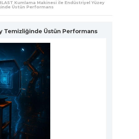
LAST Kumlama Makinesi ile Endüstriyel Yüzey
ğinde Üstün Performans
y Temizliğinde Üstün Performans