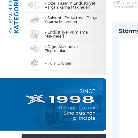
KATEGORİLER
KSP MACHINE
KSP Machine 
» Özel Tasarım Endüstriyel
Parts Washi
Parça Yıkama Makineleri
» Endüstriyel Kumlama Makineleri
The quality is our
Sine qua non
» Solventli Endüstriyel Parça
Yıkama Makineleri
principle
» Diğer Makine ve Ekipmanlar
Stormy
» Endüstriyel Kumlama
Makineleri
» Diğer Makine ve
» Hakkımızda
MACHINE
Tüm hakkı saklıdır. Sitemizde kullanılan tüm içerik ve görseller
Ekipmanlar
KSP Machine'a ait olup izinsiz kullanımı hukuki yaptırıma tabidir.
» Yüksek Kalite
» Tüm Ürünler
» Hassas Temizlik
» Çözüm Ortağı
» Değerlerimiz
SINCE
» Kurumsal
» Çözümler
The quality is our
» Sektörler
Sine qua non
principle
» Medya Merkezi
» Referanslar