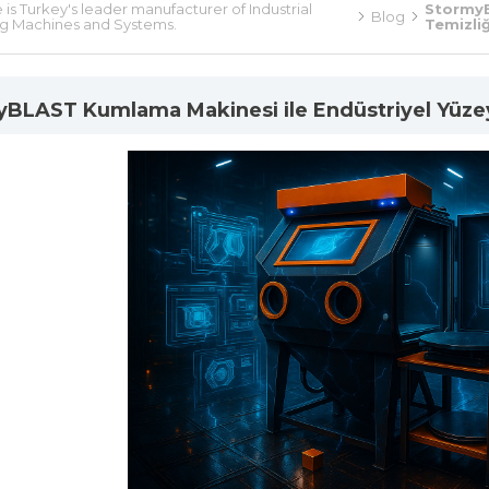
is Turkey's leader manufacturer of Industrial
StormyB
Blog
ng Machines and Systems.
Temizli
BLAST Kumlama Makinesi ile Endüstriyel Yüze