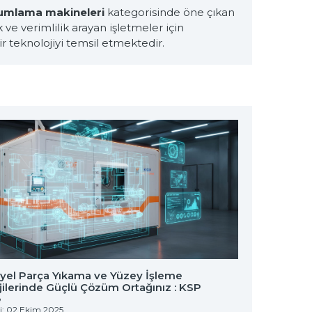
kumlama makineleri
kategorisinde öne çıkan
ve verimlilik arayan işletmeler için
 teknolojiyi temsil etmektedir.
iyel Parça Yıkama ve Yüzey İşleme
ZF Fried
ilerinde Güçlü Çözüm Ortağınız : KSP
Yıkama 
e
Yayın Tarih
hi: 02 Ekim 2025