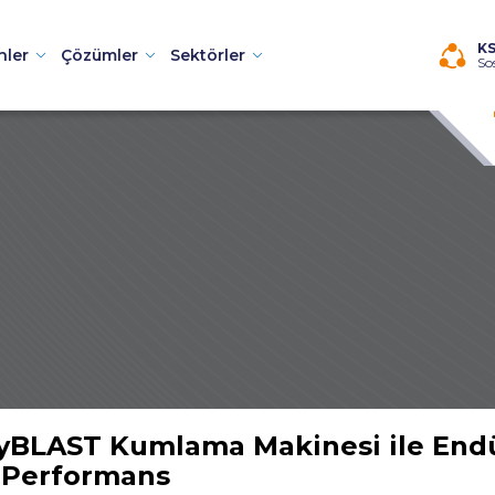
×
K
nler
Çözümler
Sektörler
So
i
neleri
yBLAST Kumlama Makinesi ile Endüs
i
 Performans