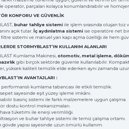
e operatör, parçaları kolayca konumlandırabilir ve homojen
ÖR KONFORU VE GÜVENLİK
BLAST,
buhar tahliye sistemi
ile işlem sırasında oluşan toz 
anını açık tutar.
İç aydınlatma sistemi
ise operatöre net bi
filtre sistemi ve manuel yan kapı açma özelliği ile hem g
LERDE STORMYBLAST’IN KULLANIM ALANLARI
BLAST Kumlama Makinesi,
otomotiv, metal işleme, dökü
azırlık
gibi birçok sektörde güvenle kullanılabilir. Kompakt 
er, yüksek kaliteli temizlik elde ederken aynı zamanda uzun 
BLAST’IN AVANTAJLARI :
 performanslı kumlama tabancası ile etkili temizlik.
sepet sayesinde eşit yüzey işleme imkânı.
nabilir basınç sistemi ile farklı malzemelere uygun çalışma.
tör dostu kontrol mekanizmaları.
hava tüketimi ile enerji verimliliği.
filtrasyon ve buhar tahliye sistemi ile temiz çalışma ortamı.
m gövde yapısı sayesinde uzun ömürlü kullanım.