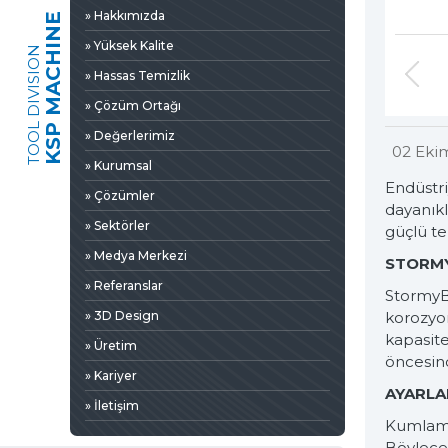
» 3D Design
» Hakkımızda
KSP MACHINE
» Üretim
» Yüksek Kalite
TOOL DIVISION
» Kariyer
» Hassas Temizlik
» İletişim
» Çözüm Ortağı
» Değerlerimiz
02 Eki
» Kurumsal
Endüstr
» Çözümler
dayanıkl
» Sektörler
güçlü te
» Medya Merkezi
STORMY
» Haber & Fuar
» Referanslar
Stormy
» Katalog & Belgeler
EDYA
» 3D Design
korozyon
» Foto Galeri
kapasite
» Üretim
» Video Galeri
öncesind
» Kariyer
AYARLA
» İletişim
Kumlama
Böylece 