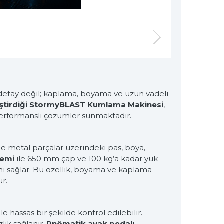
özel müşteriler için, nitelikli çözümler
itions for premium customers
r detay değil; kaplama, boyama ve uzun vadeli
iştirdiği StormyBLAST Kumlama Makinesi
,
 performanslı çözümler sunmaktadır.
e metal parçalar üzerindeki pas, boya,
temi
ile 650 mm çap ve 100 kg’a kadar yük
ı sağlar. Bu özellik, boyama ve kaplama
r.
ile hassas bir şekilde kontrol edilebilir.
lik sağlanır.
Pnömatik ayak pedalı