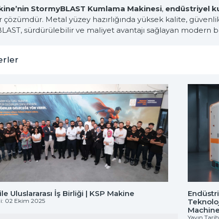
kine’nin StormyBLAST Kumlama Makinesi
,
endüstriyel 
r çözümdür. Metal yüzey hazırlığında yüksek kalite, güvenlik 
AST, sürdürülebilir ve maliyet avantajı sağlayan modern bir
erler
le Uluslararası İş Birliği | KSP Makine
Endüstr
hi: 02 Ekim 2025
Teknoloj
Machin
Yayın Tari