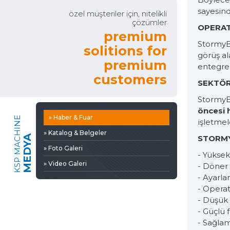
sayesind
özel müşteriler için, nitelikli
çözümler
OPERAT
premium
Stormy
solitions for
görüş al
premium
entegre 
customers
SEKTÖR
Stormy
öncesi h
» Haber & Fuar
KSP MACHINE
işletmel
» Katalog & Belgeler
MEDYA
STORMY
» Foto Galeri
- Yüksek
» Video Galeri
- Döner 
- Ayarla
- Opera
- Düşük 
- Güçlü 
- Sağla