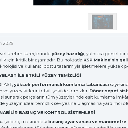
m 2025
premium sol
iyel üretim süreçlerinde
yüzey hazırlığı
, yalnızca görsel bi
ılık için kritik bir aşamadır. Bu noktada
KSP Makine’nin gel
knolojisi ve kullanıcı dostu tasarımıyla işletmelere yüksek
BLAST İLE ETKİLİ YÜZEY TEMİZLİĞİ
BLAST,
yüksek performanslı kumlama tabancası
sayesind
 ve yüzey kirlerini etkili şekilde temizler.
Döner sepet sis
si sunarak parçaların tüm yüzeylerinde eşit kumlama imkân
e yüzeyin ideal temizlik seviyesine ulaşmasına yardımcı olu
NABİLİR BASINÇ VE KONTROL SİSTEMLERİ
 şiddeti, makinedeki
basınç ayar vanası ve manometre
farklı malzeme türlerine uygun, güvenli ve verimli bir temiz