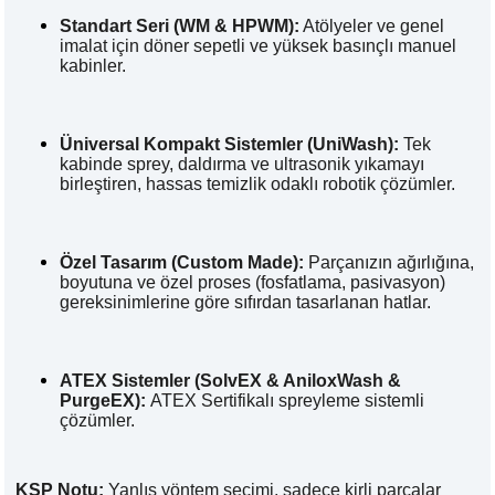
Standart Seri (
WM
&
HPWM
):
Atölyeler ve genel
imalat için döner sepetli ve yüksek basınçlı manuel
kabinler.
Üniversal Kompakt Sistemler (
UniWash
):
Tek
kabinde sprey, daldırma ve ultrasonik yıkamayı
birleştiren, hassas temizlik odaklı robotik çözümler.
Özel Tasarım (
Custom Made
):
Parçanızın ağırlığına,
boyutuna ve özel proses (fosfatlama, pasivasyon)
gereksinimlerine göre sıfırdan tasarlanan hatlar.
ATEX Sistemler (
SolvEX
&
AniloxWash
&
PurgeEX):
ATEX Sertifikalı spreyleme sistemli
çözümler.
KSP Notu:
Yanlış yöntem seçimi, sadece kirli parçalar