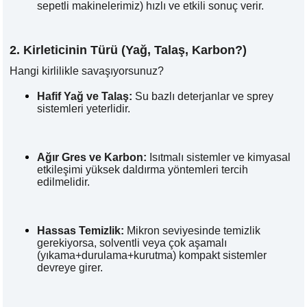
sepetli makinelerimiz) hızlı ve etkili sonuç verir.
» Haber & Fuar
KSP MACHINE
» Katalog & Belgeler
MEDYA
» Foto Galeri
2. Kirleticinin Türü (Yağ, Talaş, Karbon?)
» Video Galeri
Hangi kirlilikle savaşıyorsunuz?
Hafif Yağ ve Talaş:
Su bazlı deterjanlar ve sprey
sistemleri yeterlidir.
Ağır Gres ve Karbon:
Isıtmalı sistemler ve kimyasal
etkileşimi yüksek daldırma yöntemleri tercih
edilmelidir.
Hassas Temizlik:
Mikron seviyesinde temizlik
gerekiyorsa, solventli veya çok aşamalı
(yıkama+durulama+kurutma) kompakt sistemler
devreye girer.