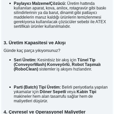
Paylayıcı Malzeme/Çözücü:
Üretim hattında
kullanılan aparat, kova, anilox, rotagravür gibi baskı
silindirlerinin ya da barut, dinamit gibi patlayıcı
maddelerin maruz kaldığı ürünlerin temizlenmesi
gerekiyorsa kullanılacak çözücüler sebebi ile ATEX
sertifikalı ürünler kullanılmalıdır.
3. Üretim Kapasitesi ve Akışı
Günde kaç parça yıkıyorsunuz?
Seri Üretim:
Kesintisiz bir akış için
Tünel Tip
(
ConveyorWash
) Konveyörlü
,
Robot Taşımalı
(
RoboClean
)
sistemler iş akışını hızlandırır.
Parti (Batch) Tipi Üretim:
Belirli periyotlarla yapılan
yıkamalar için
Döner Sepetli
veya
Kabin Tipi
makineler hem alan tasarrufu sağlar hem de
maliyetleri düşürür.
4. Çevresel ve Operasyonel Maliyetler