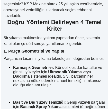
» Hakkımızda
KSP MACHINE
» Solventli Endüstriyel Parça Yıkama Makineleri
seçersiniz? KSP Makine olarak 25 yılı aşkın tecrübemizle,
TOOL DIVISION
» Yüksek Kalite
operasyonel verimliliğinizi artıracak seçim rehberini
» Hassas Temizlik
hazırladık.
» Endüstriyel Kumlama Makineleri
» Çözüm Ortağı
Doğru Yöntemi Belirleyen 4 Temel
» Değerlerimiz
Kriter
» Kurumsal
» Diğer Makine ve Ekipmanlar
» Çözümler
Bir yıkama makinesine yatırım yapmadan önce, sistemin
» Sektörler
Tüm hakkı saklıdır. Sitemizde kullanılan tüm içerik ve görseller
kalbi olan şu dört soruyu yanıtlamanız gerekir:
KSP Machine'a ait olup izinsiz kullanımı hukuki yaptırıma tabidir.
» Medya Merkezi
» Referanslar
1. Parça Geometrisi ve Yapısı
» 3D Design
Parçanızın tasarımı, yıkama teknolojisini doğrudan belirler.
» Üretim
» Kariyer
Karmaşık Geometriler:
Kör delikler, dar kanallar ve
» İletişim
girintili yüzeyler için
Ultrasonik Yıkama
veya
Daldırma
sistemleri idealdir. Sıvı, parçanın her
noktasına nüfuz ederek manuel temizliğin imkansız
olduğu alanlara ulaşır.
özel müşteriler için, nitelikli çözümler
premium solitions for premium
customers
Basit ve Dış Yüzey Temizliği:
Geniş yüzeyli parçalar
için
Basınçlı Sprey Yıkama
sistemleri (örneğin döner