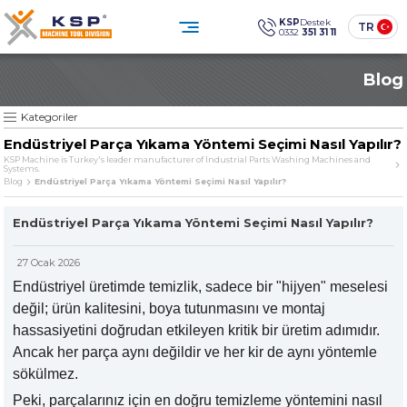
×
×
KSP
Destek
TR
0332
351 31 11
0332 351 31 11
Blog
Müşteri Hizmetleri
KATEGORİLER
» Standart Endüstriyel Parça Yıkama Makineleri
Sosyal
Medya
KSP Machine
Konum
Kategoriler
KSP MACHINE
» Özel Tasarım Endüstriyel Parça Yıkama Makineleri
Endüstriyel Parça Yıkama Yöntemi Seçimi Nasıl Yapılır?
» Solventli Endüstriyel Parça Yıkama Makineleri
KSP Machine is Turkey's leader manufacturer of Industrial Parts Washing Machines and
Systems.
Ürünler
Kurumsal
» Endüstriyel Kumlama Makineleri
Blog
Endüstriyel Parça Yıkama Yöntemi Seçimi Nasıl Yapılır?
Çözümler
Sektörler
» Diğer Makine ve Ekipmanlar
Medya Merkezi
İletişim
Endüstriyel Parça Yıkama Yöntemi Seçimi Nasıl Yapılır?
» Tüm Ürünler
Endüstriyel temizlikte güven,
teknoloji ve sürdürülebilirlik.
27 Ocak 2026
ÜRÜN GRUPLARIMIZ
SINCE
Endüstriyel üretimde temizlik, sadece bir "hijyen" meselesi
değil; ürün kalitesini, boya tutunmasını ve montaj
» Standart Endüstriyel Parça Yıkama Makineleri
The quality is our
hassasiyetini doğrudan etkileyen kritik bir üretim adımıdır.
Sine qua non
Ancak her parça aynı değildir ve her kir de aynı yöntemle
principle
» Özel Tasarım Endüstriyel Parça Yıkama Makineleri
sökülmez.
Peki, parçalarınız için en doğru temizleme yöntemini nasıl