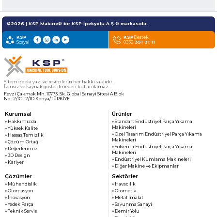
©2026 | KSP Makine® bir KSP İpekyolu A.Ş.® markasıdır.
KSP
KSP
Destek
Sosyal
0332
351 31 11
Sitemizdeki yazı ve resimlerin her hakkı saklıdır.
İzinsiz ve kaynak gösterilmeden kullanılamaz.
Fevzi Çakmak Mh. 10773. Sk. Global Sanayi Sitesi A Blok
No : 2/1C - 2/1D Konya/TÜRKİYE
Kurumsal
Ürünler
» Hakkımızda
» Standart Endüstriyel Parça Yıkama
Makineleri
» Yüksek Kalite
» Özel Tasarım Endüstriyel Parça Yıkama
» Hassas Temizlik
Makineleri
» Çözüm Ortağı
» Solventli Endüstriyel Parça Yıkama
» Değerlerimiz
Makineleri
» 3D Design
» Endüstriyel Kumlama Makineleri
» Kariyer
» Diğer Makine ve Ekipmanlar
Çözümler
Sektörler
» Mühendislik
» Havacılık
» Otomasyon
» Otomotiv
» İnovasyon
» Metal İmalat
» Yedek Parça
» Savunma Sanayi
» Teknik Servis
» Demir Yolu