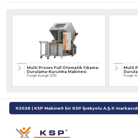
» Endüstriyel Kumlama Makineleri
» Diğer Makine ve Ekipmanlar
Tüm hakkı saklıdır. Sitemizde kullanılan tüm içerik ve görseller
KSP Machine'a ait olup izinsiz kullanımı hukuki yaptırıma tabidir.
Multi Proses Full Otomatik Yıkama-
Multi 
Durulama-Kurutma Makinesi
Durula
Purge XLarge 1250
Purge XLa
©2026 | KSP Makine® bir KSP İpekyolu A.Ş.® markasıdı