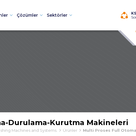
K
nler
Çözümler
Sektörler
So
i
neleri
ama-Durulama-Kurutma Makineleri
i
Washing Machines and Systems.
Ürünler
Multi Proses Full Otom