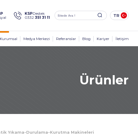
×
SP
KSP
Destek
TR
syal
0332
351 31 11
Sosyal
Medya
KSP Machine
Konum
Kurumsal
Medya Merkezi
Referanslar
Blog
Kariyer
İletişim
Ürünler
Ürünler
Kurumsal
Çözümler
Sektörler
Medya Merkezi
atik Yıkama-Durulama-Kurutma Makineleri
İletişim