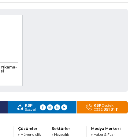
 Yıkama-
si
KSP
KSP
Destek
Sosyal
0332
351 31 11
Çözümler
Sektörler
Medya Merkezi
» Mühendislik
» Havacılık
» Haber & Fuar